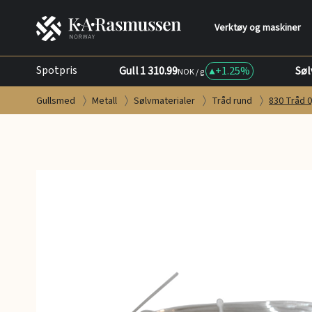
Verktøy og maskiner
Spotpris
Gull
1 310.99
+
1.25%
Søl
NOK / g
Gullsmed
Metall
Sølvmaterialer
Tråd rund
830 Tråd 