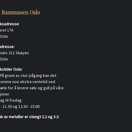
. Rasmussen Oslo
ksadresse:
aret 17A
 Oslo
adresse:
boks 311 Skøyen
 Oslo
stider Oslo:
På grunn av stor pågang kan det
komme noe ekstra ventetid ved
te for å levere sølv og gull på våre
joner.
g til fredag:
 - 11.30 og 12:30 - 15:00
k av metaller er stengt 2.2 og 3.2: