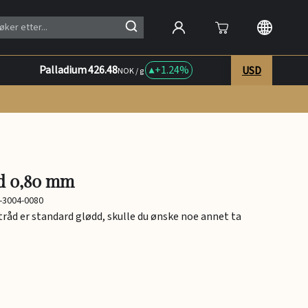
Palladium
426.48
+
1.24%
USD
NOK / g
d 0,80 mm
-3004-0080
 tråd er standard glødd, skulle du ønske noe annet ta