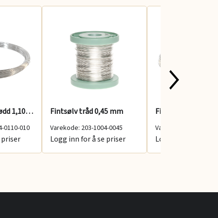
925 Tråd rund glødd 1,10 mm 100 g
Fintsølv tråd 0,45 mm
Fintsølv tråd 2,50
4-0110-010
Varekode: 203-1004-0045
Varekode: 203-1004-
 priser
Logg inn for å se priser
Logg inn for å se p