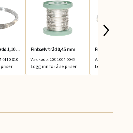
925 Tråd rund glødd 1,10 mm 100 g
Fintsølv tråd 0,45 mm
Fintsølv tråd 2,50
4-0110-010
Varekode: 203-1004-0045
Varekode: 203-1004-
 priser
Logg inn for å se priser
Logg inn for å se p