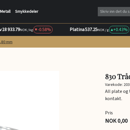
Metall
Smykkedeler
v
18 933.79
-0.58%
Platina
537.25
+
0.43%
NOK / kg
NOK / g
0,80 mm
830 Trå
Varekode: 203
All plate og
kontakt.
Pris
NOK 0,00