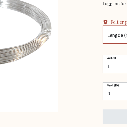
Logg inn for 
Felt er
Lengde 
Antall
Vekt (KG)