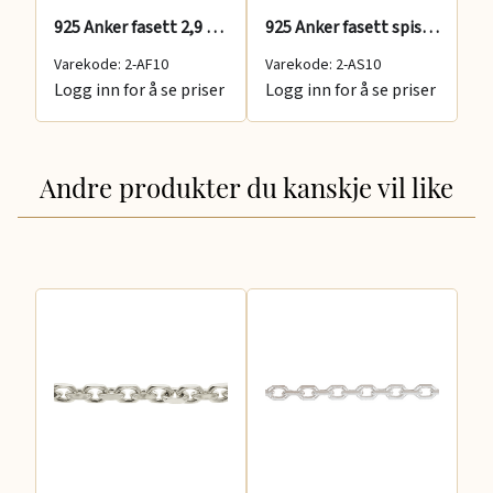
925 Anker fasett 2,9 mm
925 Anker fasett spiss 3,6 mm
Varekode: 2-AF10
Varekode: 2-AS10
Va
Logg inn for å se priser
Logg inn for å se priser
Lo
Andre produkter du kanskje vil like