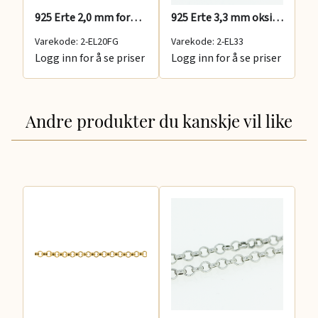
925 Erte 2,0 mm forgylt
925 Erte 3,3 mm oksidert
92
Varekode: 2-EL20FG
Varekode: 2-EL33
Va
Logg inn for å se priser
Logg inn for å se priser
Lo
Andre produkter du kanskje vil like