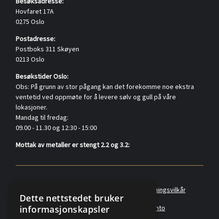
Besøksadresse:
Hovfaret 17A
0275 Oslo
Postadresse:
Postboks 311 Skøyen
0213 Oslo
Besøkstider Oslo:
Obs: På grunn av stor pågang kan det forekomme noe ekstra
ventetid ved oppmøte for å levere sølv og gull på våre
lokasjoner.
Mandag til fredag:
09.00 - 11.30 og 12:30 - 15:00
Mottak av metaller er stengt 2.2 og 3.2:
Policyer
Personvernerklæring
Forretningsvilkår
Dette nettstedet bruker
informasjonskapsler
Angreskjema
Om oss
Metallkonto