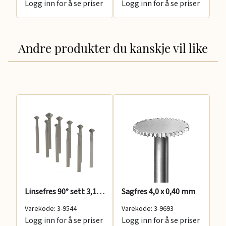
Logg inn for å se priser
Logg inn for å se priser
Lo
Andre produkter du kanskje vil like
Linsefres 90° sett 3,1-7,0 mm 11 pcs
Sagfres 4,0 x 0,40 mm
Ko
Varekode: 3-9544
Varekode: 3-9693
Va
Logg inn for å se priser
Logg inn for å se priser
Lo