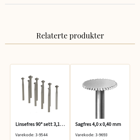
Relaterte produkter
Linsefres 90° sett 3,1-7,0 mm 11 pcs
Sagfres 4,0 x 0,40 mm
Ko
Varekode: 3-9544
Varekode: 3-9693
Va