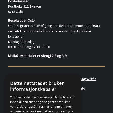
Postadresse:
Postboks 311 Skøyen
0213 Oslo
Besøkstider Oslo:
Obs: På grunn av stor pågang kan det forekomme noe ekstra
ventetid ved oppmøte for å levere sølv og gull på våre
lokasjoner.
Mandag til fredag:
09.00 - 11.30 og 12:30 - 15:00
Mottak av metaller er stengt 2.2 og 3.2:
Policyer
Personvernerklæring
Forretningsvilkår
Dette nettstedet bruker
informasjonskapsler
Angreskjema
Om oss
Metallkonto
Vi bruker informasjonskapsler for å tilpasse
innhold, annonser og analysere trafikken
vår. Vi deler også informasjon om din bruk
av nettstedet vårt med våre annonserings-