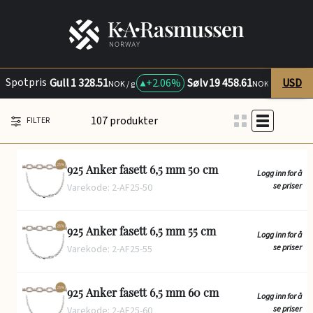
Spotpris
Gull
1 328.51
+
2.06%
Sølv
19 458.61
USD
+
2.
NOK / g
NOK / kg
107 produkter
FILTER
925 Anker fasett 6,5 mm 50 cm
Logg inn for å
se priser
Varekode: 2-AF25-50
925 Anker fasett 6,5 mm 55 cm
Logg inn for å
se priser
Varekode: 2-AF25-55
925 Anker fasett 6,5 mm 60 cm
Logg inn for å
se priser
Varekode: 2-AF25-60