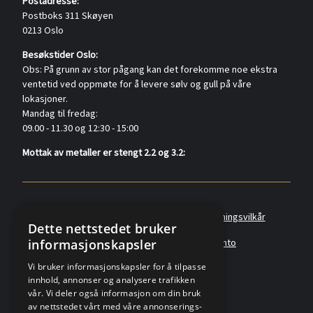
Postadresse:
Postboks 311 Skøyen
0213 Oslo
Besøkstider Oslo:
Obs: På grunn av stor pågang kan det forekomme noe ekstra
ventetid ved oppmøte for å levere sølv og gull på våre
lokasjoner.
Mandag til fredag:
09.00 - 11.30 og 12:30 - 15:00
Mottak av metaller er stengt 2.2 og 3.2:
Policyer
Personvernerklæring
Forretningsvilkår
Dette nettstedet bruker
informasjonskapsler
Angreskjema
Om oss
Metallkonto
Vi bruker informasjonskapsler for å tilpasse
innhold, annonser og analysere trafikken
vår. Vi deler også informasjon om din bruk
av nettstedet vårt med våre annonserings-