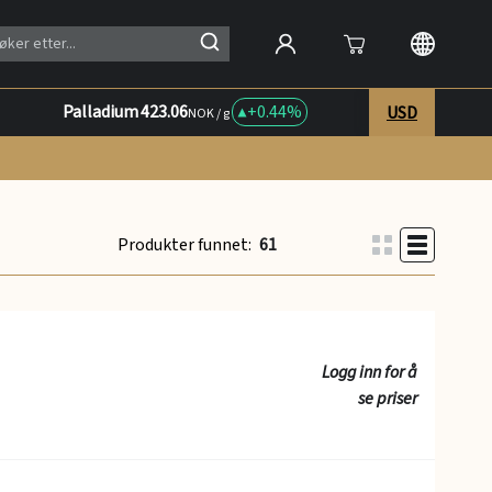
Palladium
423.06
+
0.44%
USD
NOK / g
Produkter funnet:
61
Logg inn for å
se priser