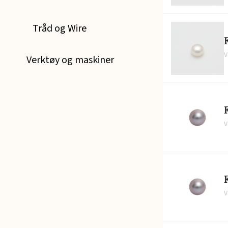
Tråd og Wire
V
Verktøy og maskiner
V
V