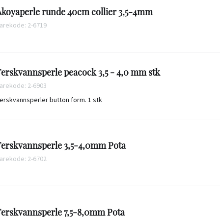
Akoyaperle runde 40cm collier 3,5-4mm
arekode: 2-6719
Ferskvannsperle peacock 3,5 - 4,0 mm stk
arekode: 2-6903
erskvannsperler button form. 1 stk
Ferskvannsperle 3,5-4,0mm Pota
arekode: 2-6702
Ferskvannsperle 7,5-8,0mm Pota