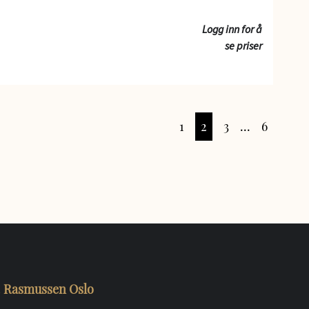
Logg inn for å
se priser
1
2
3
...
6
. Rasmussen Oslo