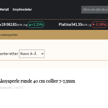
Metall
Smykkedeler
v
19 062.81
+
2.25%
Platina
541.33
-0.38%
NOK / kg
NOK / g
kvannsperler
orter etter
koyaperle runde 40 cm collier 7-7,5mm
arekode: 2-6727