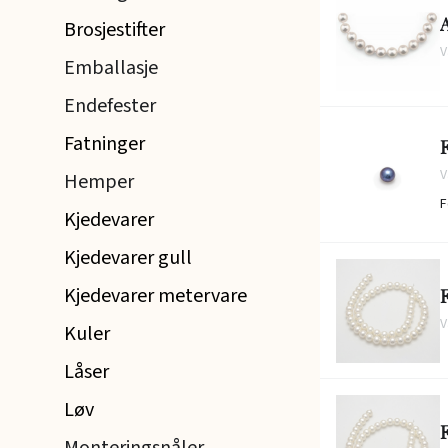
Brosjestifter
V
Emballasje
Endefester
Fatninger
V
Hemper
F
Kjedevarer
Kjedevarer gull
Kjedevarer metervare
V
Kuler
Låser
Løv