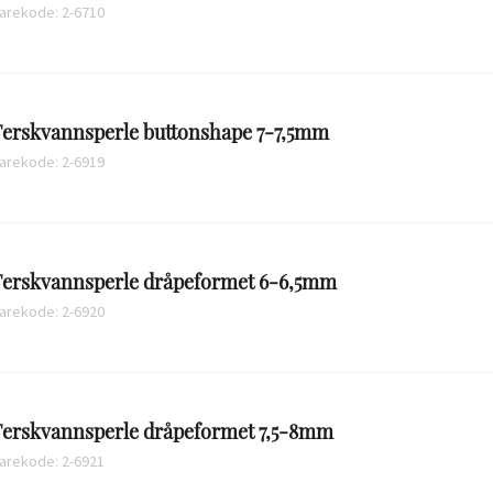
arekode: 2-6710
Ferskvannsperle buttonshape 7-7,5mm
arekode: 2-6919
Ferskvannsperle dråpeformet 6-6,5mm
arekode: 2-6920
Ferskvannsperle dråpeformet 7,5-8mm
arekode: 2-6921