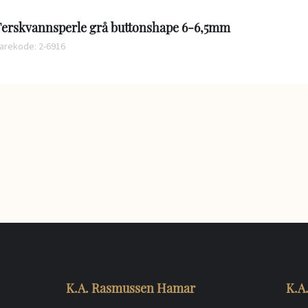
Ferskvannsperle grå buttonshape 6-6,5mm
arekode: 2-6916
K.A. Rasmussen Hamar
K.A