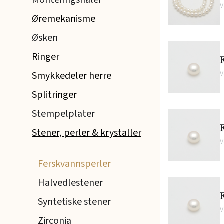
Monteringsnåler
V
Øremekanisme
Øsken
Ringer
V
Smykkedeler herre
Splitringer
Stempelplater
Stener, perler & krystaller
V
Ferskvannsperler
Halvedlestener
Syntetiske stener
V
Zirconia