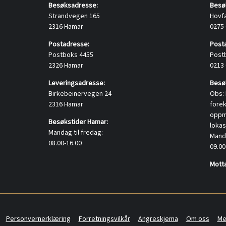
Besøksadresse:
Besø
Strandvegen 165
Hovf
2316 Hamar
0275
Postadresse:
Post
Postboks 4455
Post
2326 Hamar
0213
Leveringsadresse:
Besøk
Birkebeinervegen 24
Obs: 
2316 Hamar
fore
oppmø
Besøkstider Hamar:
lokas
Mandag til fredag:
Manda
08.00-16.00
09.00
Motta
Personvernerklæring
Forretningsvilkår
Angreskjema
Om oss
Me