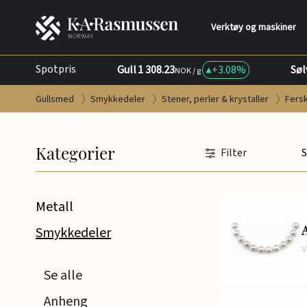
Verktøy og maskiner
Spotpris
Gull
1 308.23
+
3.08%
Søl
NOK / g
Gullsmed
Smykkedeler
Stener, perler & krystaller
Fers
Kategorier
Filter
S
Metall
A
Smykkedeler
V
Se alle
Anheng