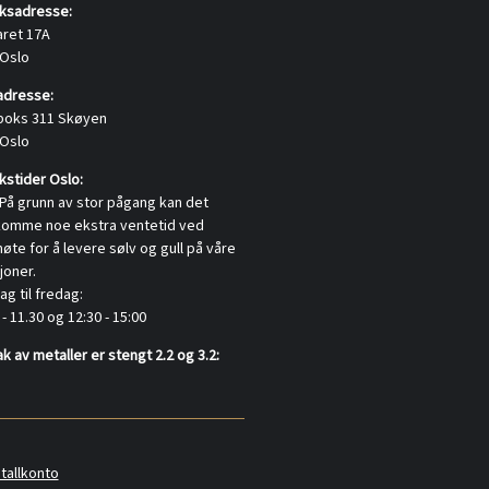
ksadresse:
aret 17A
 Oslo
adresse:
boks 311 Skøyen
 Oslo
stider Oslo:
På grunn av stor pågang kan det
komme noe ekstra ventetid ved
te for å levere sølv og gull på våre
joner.
g til fredag:
 - 11.30 og 12:30 - 15:00
k av metaller er stengt 2.2 og 3.2:
tallkonto