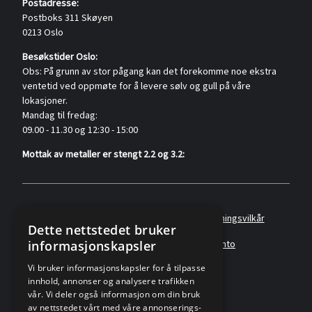
Postadresse:
Postboks 311 Skøyen
0213 Oslo
Besøkstider Oslo:
Obs: På grunn av stor pågang kan det forekomme noe ekstra
ventetid ved oppmøte for å levere sølv og gull på våre
lokasjoner.
Mandag til fredag:
09.00 - 11.30 og 12:30 - 15:00
Mottak av metaller er stengt 2.2 og 3.2:
Policyer
Personvernerklæring
Forretningsvilkår
Dette nettstedet bruker
informasjonskapsler
Angreskjema
Om oss
Metallkonto
Vi bruker informasjonskapsler for å tilpasse
innhold, annonser og analysere trafikken
vår. Vi deler også informasjon om din bruk
av nettstedet vårt med våre annonserings-