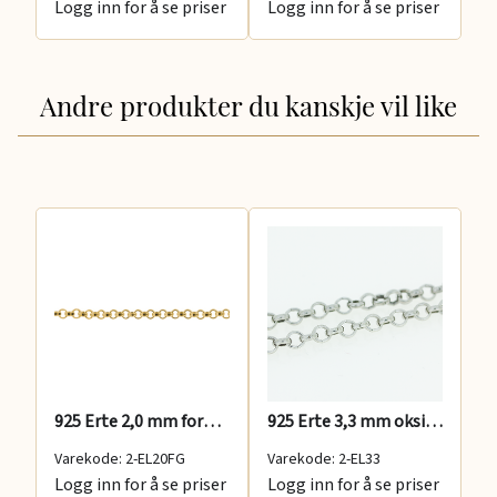
Logg inn for å se priser
Logg inn for å se priser
Lo
Andre produkter du kanskje vil like
925 Erte 2,0 mm forgylt
925 Erte 3,3 mm oksidert
92
Varekode: 2-EL20FG
Varekode: 2-EL33
Va
Logg inn for å se priser
Logg inn for å se priser
Lo