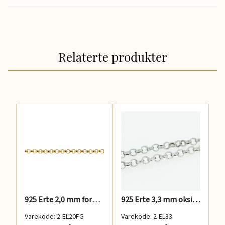
Relaterte produkter
925 Erte 2,0 mm forgylt
925 Erte 3,3 mm oksidert
92
Varekode: 2-EL20FG
Varekode: 2-EL33
Va