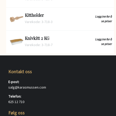
Kittholder
Logg inn for å
se priser
Varekode: 3-718-3
Knivkitt 2 KG
Logg inn for å
se priser
Varekode: 3-718-7
Kontakt oss
E-post:
salg@karasmussen.com
Telefon:
625 12 710
Følg oss