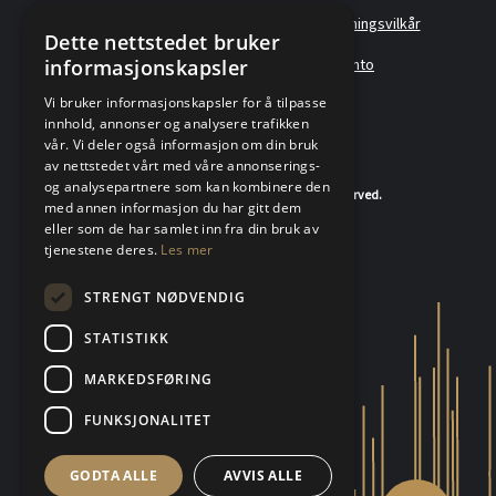
Policyer
Personvernerklæring
Forretningsvilkår
Dette nettstedet bruker
informasjonskapsler
Angreskjema
Om oss
Metallkonto
Vi bruker informasjonskapsler for å tilpasse
innhold, annonser og analysere trafikken
vår. Vi deler også informasjon om din bruk
av nettstedet vårt med våre annonserings-
og analysepartnere som kan kombinere den
© 2020-2026 K.A.Rasmussen. All rights reserved.
med annen informasjon du har gitt dem
eller som de har samlet inn fra din bruk av
tjenestene deres.
Les mer
STRENGT NØDVENDIG
STATISTIKK
MARKEDSFØRING
FUNKSJONALITET
GODTA ALLE
AVVIS ALLE