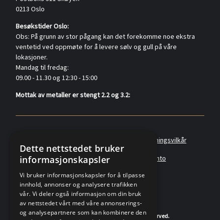
0213 Oslo
Besøkstider Oslo:
Obs: På grunn av stor pågang kan det forekomme noe ekstra
ventetid ved oppmøte for å levere sølv og gull på våre
lokasjoner.
Mandag til fredag:
09.00 - 11.30 og 12:30 - 15:00
Mottak av metaller er stengt 2.2 og 3.2:
Policyer
Personvernerklæring
Forretningsvilkår
Dette nettstedet bruker
informasjonskapsler
Angreskjema
Om oss
Metallkonto
Vi bruker informasjonskapsler for å tilpasse
innhold, annonser og analysere trafikken
vår. Vi deler også informasjon om din bruk
av nettstedet vårt med våre annonserings-
og analysepartnere som kan kombinere den
© 2020-2026 K.A.Rasmussen. All rights reserved.