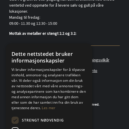
ventetid ved oppmøte for å levere sølv og gull på våre
lokasjoner.
Mandag til fredag:
09.00 - 11.30 og 12:30 - 15:00
Mottak av metaller er stengt 2.2 og 3.2:
Dette nettstedet bruker
informasjonskapsler
Policyer
Personvernerklæring
Forretningsvilkår
Vi bruker informasjonskapsler for å tilpasse
Angreskjema
Om oss
Metallkonto
innhold, annonser og analysere trafikken
vår. Vi deler også informasjon om din bruk
av nettstedet vårt med våre annonserings-
og analysepartnere som kan kombinere den
med annen informasjon du har gitt dem
eller som de har samlet inn fra din bruk av
© 2020-2026 K.A.Rasmussen. All rights reserved.
tjenestene deres.
Les mer
STRENGT NØDVENDIG