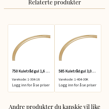
Relaterte produkter
etråd gul 3,0 mm
750 Kuletråd gul 1,6 mm
585 Kuletråd gul 3,00 mm
Varekode: 1-304-16
Varekode: 1-404-30K
Va
er
Logg inn for å se priser
Logg inn for å se priser
Lo
Andre produkter du kanskje vil like