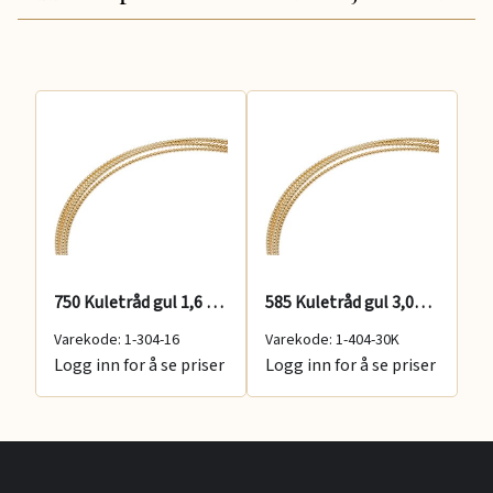
etråd gul 3,0 mm
750 Kuletråd gul 1,6 mm
585 Kuletråd gul 3,00 mm
Varekode: 1-304-16
Varekode: 1-404-30K
Va
er
Logg inn for å se priser
Logg inn for å se priser
Lo