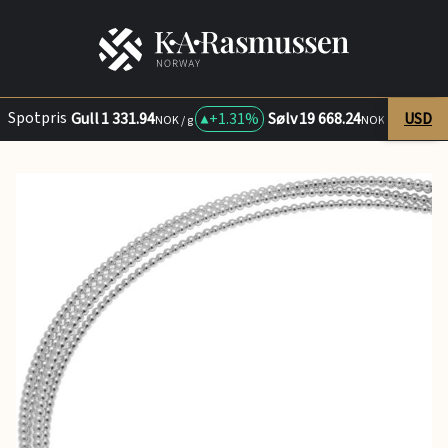
Spotpris
Gull
1 331.94
+
1.31%
Sølv
19 668.24
USD
+
0.
NOK / g
NOK / kg