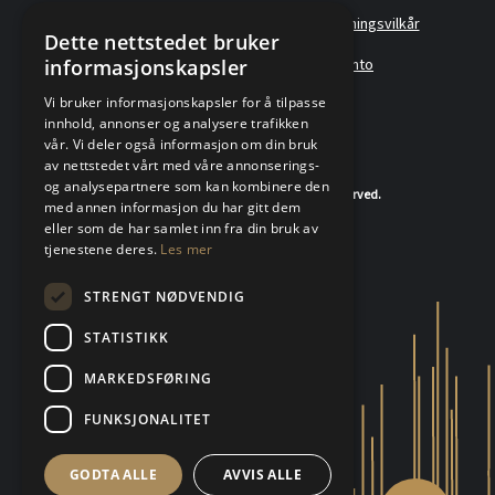
Policyer
Personvernerklæring
Forretningsvilkår
Dette nettstedet bruker
informasjonskapsler
Angreskjema
Om oss
Metallkonto
Vi bruker informasjonskapsler for å tilpasse
innhold, annonser og analysere trafikken
vår. Vi deler også informasjon om din bruk
av nettstedet vårt med våre annonserings-
og analysepartnere som kan kombinere den
© 2020-2026 K.A.Rasmussen. All rights reserved.
med annen informasjon du har gitt dem
eller som de har samlet inn fra din bruk av
tjenestene deres.
Les mer
STRENGT NØDVENDIG
STATISTIKK
MARKEDSFØRING
FUNKSJONALITET
GODTA ALLE
AVVIS ALLE