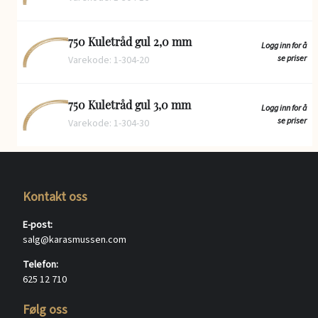
750 Kuletråd gul 2,0 mm
Logg inn for å
se priser
Varekode: 1-304-20
750 Kuletråd gul 3,0 mm
Logg inn for å
se priser
Varekode: 1-304-30
Kontakt oss
E-post:
salg@karasmussen.com
Telefon:
625 12 710
Følg oss