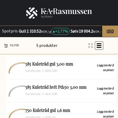
Spotpris
Gull
1 310.52
+
2.77%
Sølv
19 004.2
USD
+
0.8
NOK / g
NOK / kg
5 produkter
FILTER
585 Kuletråd gul 3,00 mm
Logg inn for å
se priser
Varekode: 1-404-30K
585 Kuletråd hvit Pd150 3,00 mm
Logg inn for å
se priser
Varekode: 1-414-30K
750 Kuletråd gul 1,6 mm
Logg inn for å
se priser
Varekode: 1-304-16