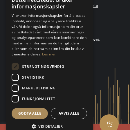
informasjonskapsler
Angreskjema
Om oss
Metallkonto
Vi bruker informasjonskapsler for å tilpasse
innhold, annonser og analysere trafikken
vår. Vi deler også informasjon om din bruk
av nettstedet vårt med våre annonserings-
og analysepartnere som kan kombinere den
© 2020-2026 K.A.Rasmussen. All rights reserved.
med annen informasjon du har gitt dem
eller som de har samlet inn fra din bruk av
tjenestene deres.
Les mer
STRENGT NØDVENDIG
STATISTIKK
MARKEDSFØRING
FUNKSJONALITET
GODTA ALLE
AVVIS ALLE
VIS DETALJER