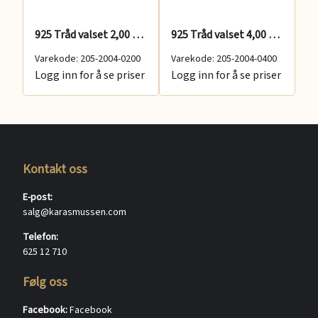
925 Tråd valset 2,00 mm
925 Tråd valset 4,00 mm
Varekode: 205-2004-0200
Varekode: 205-2004-0400
Va
Logg inn for å se priser
Logg inn for å se priser
Lo
Kontakt oss
E-post:
salg@karasmussen.com
Telefon:
625 12 710
Følg oss
Facebook:
Facebook