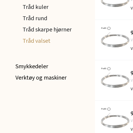
Tråd kuler
V
Tråd rund
Tråd skarpe hjørner
9
Tråd valset
V
V
Smykkedeler
9
Verktøy og maskiner
V
V
9
V
V