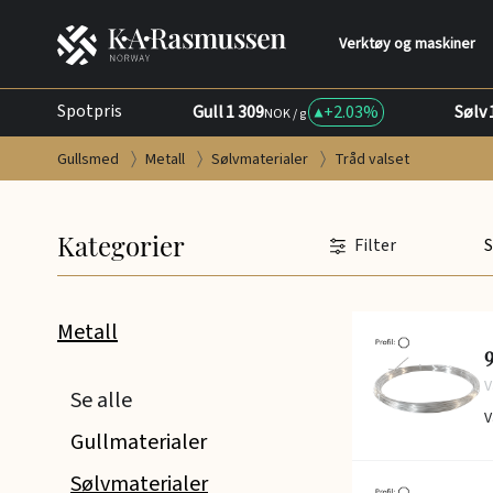
Verktøy og maskiner
Spotpris
Gull
1 309
+
2.03%
Sølv
NOK / g
Gullsmed
Metall
Sølvmaterialer
Tråd valset
Kategorier
Filter
S
Metall
9
V
Se alle
V
Gullmaterialer
Sølvmaterialer