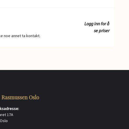
Logg inn for å
se priser
ske noe annet ta kontakt.
. Rasmussen Oslo
ksadresse:
aret 17A
 Oslo