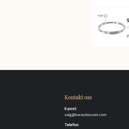
9
V
V
Kontakt oss
E-post:
salg@karasmussen.com
Telefon: