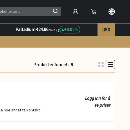
Palladium
424.86
+
0.02%
USD
NOK / g
Produkter funnet:
9
Logg inn for å
se priser
ske noe annet ta kontakt.