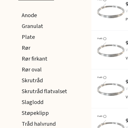
9
V
Anode
P
Granulat
Plate
9
Rør
V
Rør firkant
V
Rør oval
Skrutråd
9
V
Skrutråd flatvalset
V
Slaglodd
Støpeklipp
9
Tråd halvrund
V