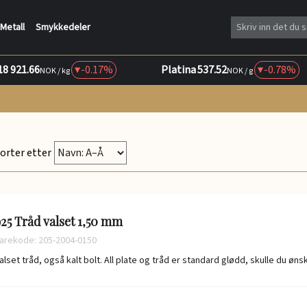
Metall
Smykkedeler
18 921.66
-0.17%
Platina
537.52
-0.78%
NOK / kg
NOK / g
orter etter
25 Tråd valset 1,50 mm
arekode: 205-2004-0150
alset tråd, også kalt bolt. All plate og tråd er standard glødd, skulle du øn