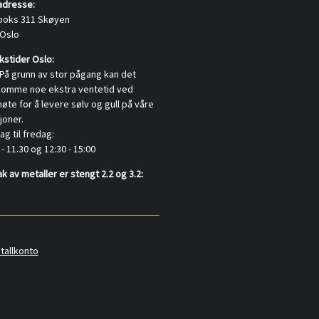
adresse:
boks 311 Skøyen
 Oslo
stider Oslo:
På grunn av stor pågang kan det
komme noe ekstra ventetid ved
te for å levere sølv og gull på våre
joner.
g til fredag:
 - 11.30 og 12:30 - 15:00
k av metaller er stengt 2.2 og 3.2:
tallkonto