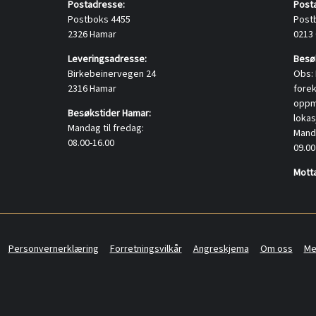
Postadresse:
Post
Postboks 4455
Post
2326 Hamar
0213
Leveringsadresse:
Besøk
Birkebeinervegen 24
Obs: 
2316 Hamar
fore
oppmø
Besøkstider Hamar:
lokas
Mandag til fredag:
Manda
08.00-16.00
09.00
Motta
Personvernerklæring
Forretningsvilkår
Angreskjema
Om oss
Me