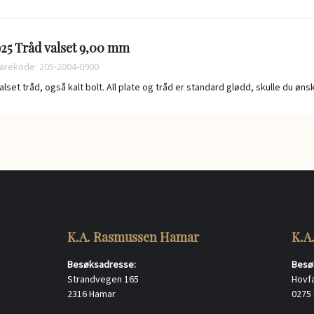
25 Tråd valset 9,00 mm
arekode: 205-2004-0900
alset tråd, også kalt bolt. All plate og tråd er standard glødd, skulle du øn
K.A. Rasmussen Hamar
K.A
Besøksadresse:
Besø
Strandvegen 165
Hovf
2316 Hamar
0275